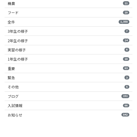
機農
21
フード
10
全件
1,358
3年生の様子
7
2年生の様子
14
実習の様子
6
1年生の様子
10
重要
63
緊急
3
その他
5
ブログ
151
入試情報
66
お知らせ
842