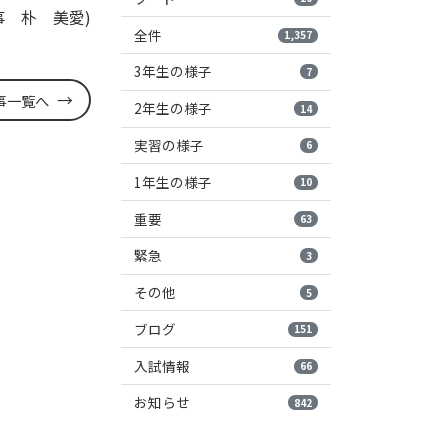
事 朴 美愛)
全件
1,357
3年生の様子
7
事一覧へ
2年生の様子
14
実習の様子
6
1年生の様子
10
重要
63
緊急
3
その他
5
ブログ
151
入試情報
66
お知らせ
842