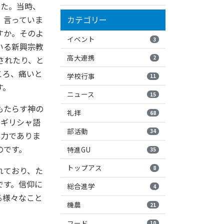
した。当時、
カテゴリー
、言っていま
すか。そのよ
イベント
3
いる新興宗教
高大連携
2
されたり、と
ころ、痛いと
学校行事
11
す。
ニュース
15
もたらす神の
礼拝
68
たギリシャ語
部活動
34
せる力でありま
のです。
特進GU
35
トップアス
8
れており、た
です。信仰に
総合進学
4
る様々なこと
機農
21
フード
10