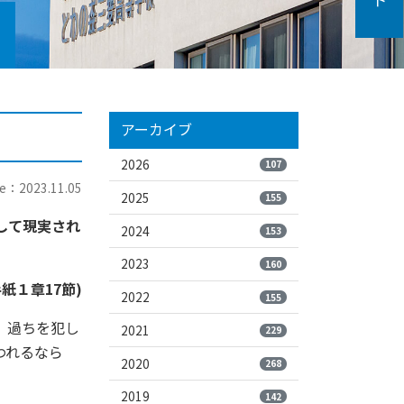
アーカイブ
2026
107
e：2023.11.05
2025
155
して現実され
2024
153
2023
160
紙１章17節)
2022
155
、過ちを犯し
2021
229
われるなら
2020
268
2019
142