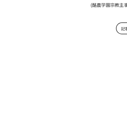
(酪農学園宗教主
記