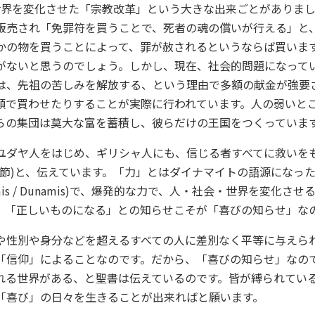
日、世界を変化させた「宗教改革」という大きな出来ごとがありま
販売され「免罪符を買うことで、死者の魂の償いが行える」と
かの物を買うことによって、罪が赦されるというならば買いま
がないと思うのでしょう。しかし、現在、社会的問題になって
は、先祖の苦しみを解放する、という理由で多額の献金が強要
額で買わせたりすることが実際に行われています。人の弱いと
らの集団は莫大な富を蓄積し、彼らだけの王国をつくっていま
ユダヤ人をはじめ、ギリシャ人にも、信じる者すべてに救いを
16節)と、伝えています。「力」とはダイナマイトの語源になっ
mis / Dunamis)で、爆発的な力で、人・社会・世界を変化さ
、「正しいものになる」との知らせこそが「喜びの知らせ」な
や性別や身分などを超えるすべての人に差別なく平等に与えら
「信仰」によることなのです。だから、「喜びの知らせ」なの
れる世界がある、と聖書は伝えているのです。皆が縛られてい
「喜び」の日々を生きることが出来ればと願います。