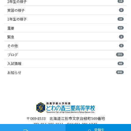
2年生の様子
14
実習の様子
6
1年生の様子
10
重要
63
緊急
3
その他
5
ブログ
151
入試情報
66
お知らせ
842
〒069-8533 北海道江別市文京台緑町569番地
TEL 011-386-3111 FAX 011-386-1243
受験生