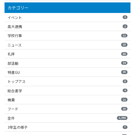
カテゴリー
イベント
3
高大連携
2
学校行事
11
ニュース
15
礼拝
68
部活動
34
特進GU
35
トップアス
8
総合進学
4
機農
21
フード
10
全件
1,358
3年生の様子
7