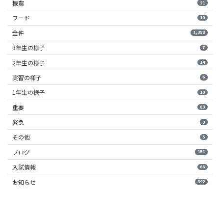
機農
21
フード
10
全件
1,358
3年生の様子
7
2年生の様子
14
実習の様子
6
1年生の様子
10
重要
63
緊急
3
その他
5
ブログ
151
入試情報
66
お知らせ
842