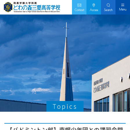
Menu
Contact
Access
Search
Topics
【バドミントン部】南幌少年団との講習会開