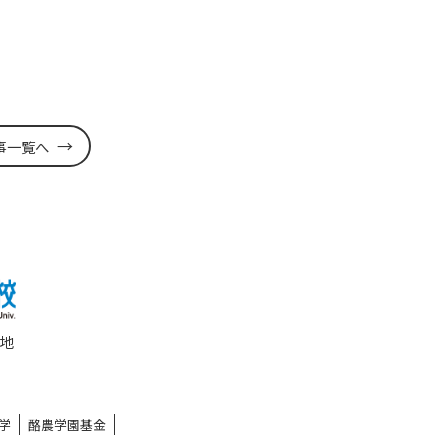
事一覧へ
番地
学
酪農学園基金