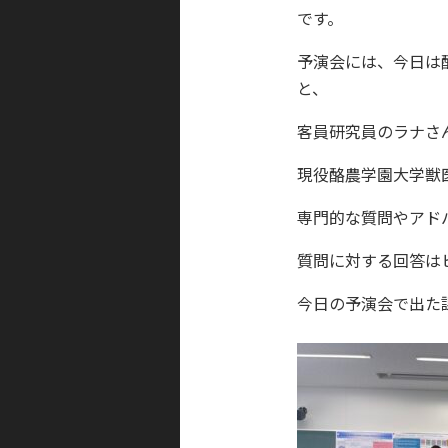
です。
予演会には、今日は
と、
客員研究員のラナさ
現役酪農学園大学獣
専門的な質問やアド
質問に対する回答は
今日の予演会で出た