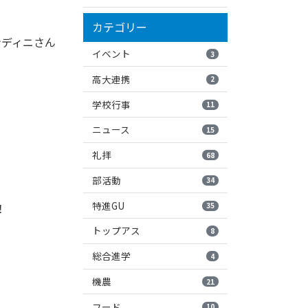
カテゴリー
ンディニさん
イベント
3
高大連携
2
学校行事
11
ニュース
15
礼拝
68
部活動
34
特進GU
35
！
トップアス
8
総合進学
4
機農
21
フード
10