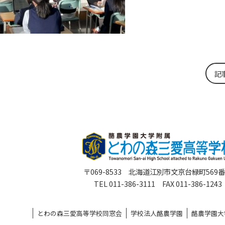
記
〒069-8533 北海道江別市文京台緑町569
TEL 011-386-3111 FAX 011-386-1243
とわの森三愛高等学校同窓会
学校法人酪農学園
酪農学園大