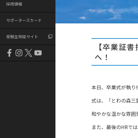
採用情報
サポーターズカード
受験生特設サイト
【卒業証書
へ！
本日、卒業式が執り
式は、「とわの森三
和やかな温かな雰囲
また、最後のHRで