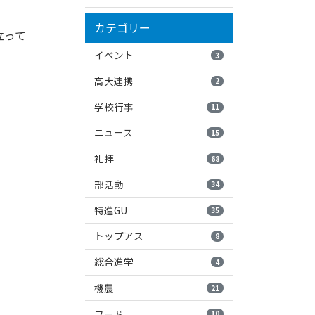
カテゴリー
立って
イベント
3
高大連携
2
学校行事
11
ニュース
15
礼拝
68
部活動
34
特進GU
35
トップアス
8
総合進学
4
機農
21
フード
10