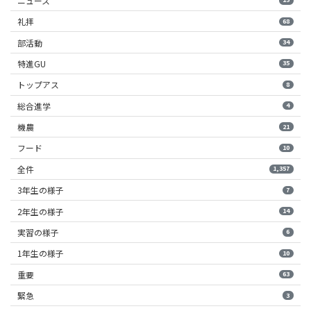
ニュース
礼拝
68
部活動
34
特進GU
35
トップアス
8
総合進学
4
機農
21
フード
10
全件
1,357
3年生の様子
7
2年生の様子
14
実習の様子
6
1年生の様子
10
重要
63
緊急
3