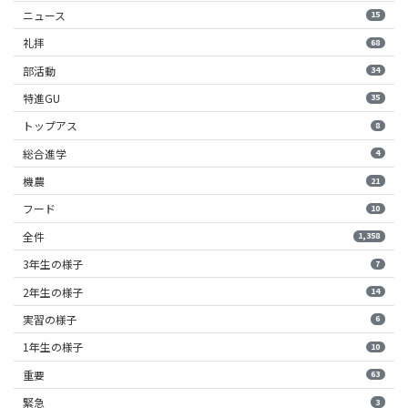
ニュース
15
礼拝
68
部活動
34
特進GU
35
トップアス
8
総合進学
4
機農
21
フード
10
全件
1,358
3年生の様子
7
2年生の様子
14
実習の様子
6
1年生の様子
10
重要
63
緊急
3