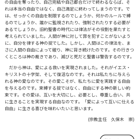
の自由を奪ったり、自己完結や自己都合だけで終わるならば、そ
れは本当の自由ではなく、自己満足に終わってしまうのです。で
は、せっかくの自由を制限するのでしょうか、何かのルールで縛
るのでしょうか、誰かに監視されたり、強制されたりする必要が
あるでしょうか。旧約聖書の時代には律法がその役割を果たすと
考えられていました。人間が神に対して罪を犯すことがないよう
に、自分を律する神の掟でした。しかし、人間はこの律法を、ま
さに人間の自由によって破り、神に背き続けたのです。その行きつ
くところは神の裁きであり、滅びと死だと聖書は警告するのです。
だから神は、愛による救いを実現されました。それがイエス・
キリストの十字架、そして復活なのです。それは私たちに与えら
れる神の愛なのです。その愛こそが、私たちに愛を実践する自由
を与えるのです。束縛する掟ではなく、自由にする神の新しい約
束です。その愛は、互いを大切にし、必要とし、尊重し合い、共
に生きることを実現する自由なのです。「愛によって互いに仕える
自由」に生きる喜びを味わいたいと思います。
(宗教主任 久保木 崇)