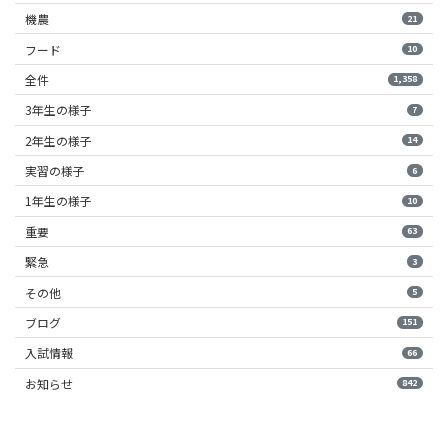
機農
21
フード
10
全件
1,358
3年生の様子
7
2年生の様子
14
実習の様子
6
1年生の様子
10
重要
63
緊急
3
その他
5
ブログ
151
入試情報
66
お知らせ
842