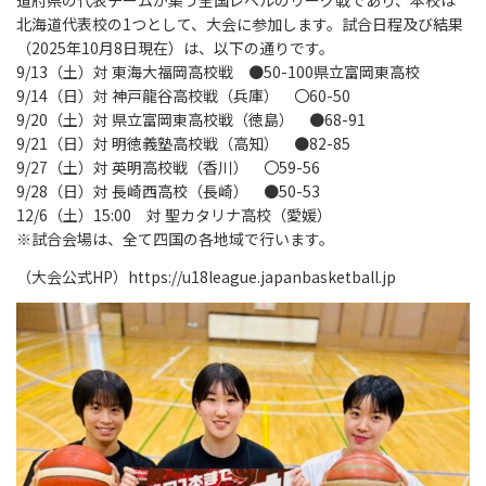
北海道代表校の1つとして、大会に参加します。試合日程及び結果
（2025年10月8日現在）は、以下の通りです。
9/13（土）対 東海大福岡高校戦 ●50-100県立富岡東高校
9/14（日）対 神戸龍谷高校戦（兵庫） 〇60-50
9/20（土）対 県立富岡東高校戦（徳島） ●68-91
9/21（日）対 明徳義塾高校戦（高知） ●82-85
9/27（土）対 英明高校戦（香川） 〇59-56
9/28（日）対 長崎西高校（長崎） ●50-53
12/6（土）15:00 対 聖カタリナ高校（愛媛）
※試合会場は、全て四国の各地域で行います。
（大会公式HP）
https://u18league.japanbasketball.jp