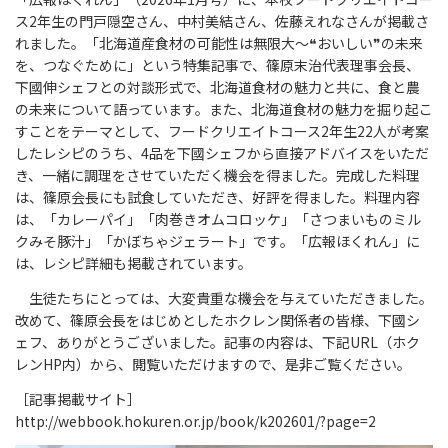
ス2年生の門戸隠空さん、中村美結さん、佐藤えれなさんが掲載さ
れました。「北海道産食材の可能性は無限大～❝おいしい❞の未来
を、つなぐために」という特集記事で、篠原末治代表理事会長、
下國伸シェフとの対談形式で、北海道食材の魅力と共に、食と農
の未来について語っています。また、北海道食材の魅力を掘り起こ
すことをテーマとして、フードクリエイトコース2年生22人が考案
したレシピのうち、4品を下國シェフから直接アドバイスをいただ
き、一緒に調理をさせていただく機会を得ました。完成した料理
は、篠原会長にも試食していただき、好評を得ました。料理内容
は、「カレーパイ」「肉巻きオムコロッケ」「さつまいものミル
クみそ豚汁」「かぼちゃジェラート」です。「広報ほくれん」に
は、レシピ詳細も掲載されています。
生徒たちにとっては、大変貴重な機会を与えていただきました。
改めて、篠原会長をはじめとしたホクレン関係者の皆様、下國シ
ェフ、ありがとうございました。記事の内容は、下記URL（ホク
レンHP内）から、閲覧いただけますので、是非ご覧ください。
［記事掲載サイト］
http://webbook.hokuren.or.jp/book/k202601/?page=2