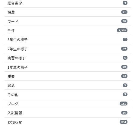
総合進学
4
機農
21
フード
10
全件
1,358
3年生の様子
7
2年生の様子
14
実習の様子
6
1年生の様子
10
重要
63
緊急
3
その他
5
ブログ
151
入試情報
66
お知らせ
842