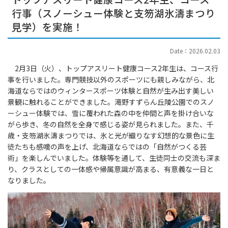
行事（スノーシュー体験と支笏湖氷濤まつり
見学）を実施！
Date：2026.02.03
2月3日（火）、トップアスリート健康コース2年生は、コース行
事を行いました。専門競技以外のスポーツにも親しみながら、
北
海道ならではのウィンタースポーツ体験と自然が生み出す美しい
景観に触れることができました。
滝野すずらん丘陵公園でのスノ
ーシュー体験では、
雪に覆われた森の中を仲間と声を掛け合いな
がら歩き、
冬の自然を全身で感じる姿が見られました。また、千
歳・
支笏湖氷濤まつりでは、
氷と光が織りなす幻想的な景色に生
徒たちも感嘆の声を上げ、
北海道ならではの「自然がつくる芸
術」を楽しんでいました。体験等を通して、生徒同士の交流も深ま
り、
クラスとしての一体感や帰属意識が高まる、
有意義な一日と
なりました。