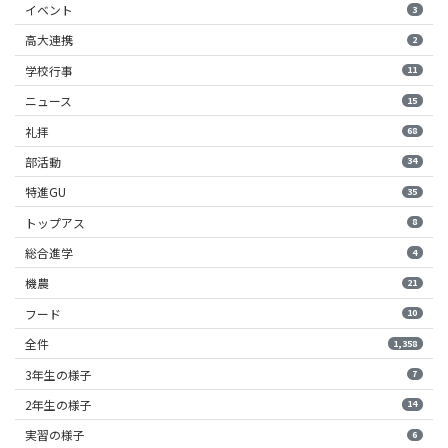
イベント
3
高大連携
2
学校行事
11
ニュース
15
礼拝
68
部活動
34
特進GU
35
トップアス
8
総合進学
4
機農
21
フード
10
全件
1,358
3年生の様子
7
2年生の様子
14
実習の様子
6