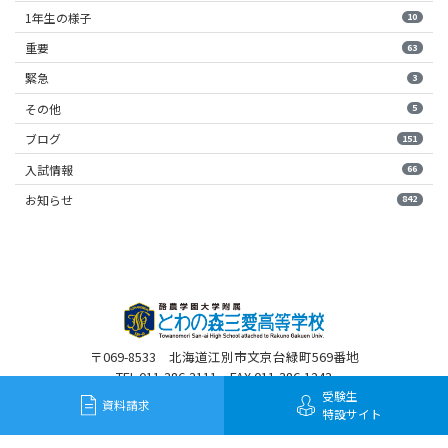
1年生の様子
10
重要
63
緊急
3
その他
5
ブログ
151
入試情報
66
お知らせ
842
〒069-8533 北海道江別市文京台緑町569番地
TEL 011-386-3111 FAX 011-386-1243
受験生
資料請求
特設サイト
©2020 Towanomori Sanai