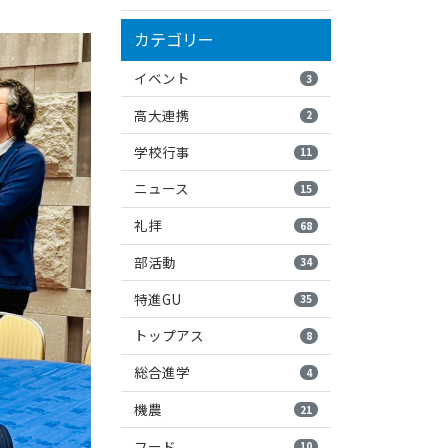
カテゴリー
イベント
3
高大連携
2
学校行事
11
ニュース
15
礼拝
68
部活動
34
特進GU
35
トップアス
8
総合進学
4
機農
21
フード
10