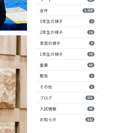
全件
1,358
3年生の様子
7
2年生の様子
14
実習の様子
6
1年生の様子
10
重要
63
緊急
3
その他
5
ブログ
151
入試情報
66
お知らせ
842