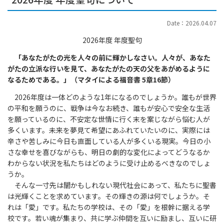
Date：2026.04.07
2026年度 年度聖句
「あなたがたの光を人々の前に輝かしなさい。人々が、あなた
がたの立派な行いを見て、あなたがたの天の父をあがめるように
なるためである。」（マタイによる福音書 5章16節）
2026年度は一体どのような1年になるのでしょうか。誰もが世界
の平和を願うのに、戦争は今なお続き、誰もが安心で安全な生活
を願っているのに、不安定な世情に行く末を案じながら悩む人が
多くいます。未来を夢見て希望にあふれていたいのに、実際には
辛さや苦しみに今日も直面している人が多くいる現実。今日の小
さな幸せを喜びながらも、明日の劇的な変化によってどうなるか
わからない状況を私たちはどのように受け止めるべきなのでしょ
うか。
そんな一寸先は闇かもしれない現代社会にあって、私たちに聖書
は光輝くことを求めています。その輝きの源は何でしょうか。そ
れは「愛」です。私たちの学校は、その「愛」を根幹に据える学
校です。若い魂が集まり、共に学ぶ仲間を互いに励まし、互いに研