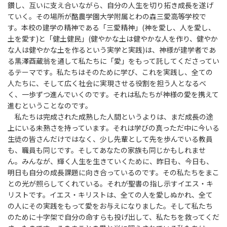
鑽し、互いに支え合いながら、自分の人生を切り拓き成長を遂げ
ていく。その場所が酪農学園大学附属とわの森三愛高等学校で
す。本校の建学の精神である「三愛精神」(神を愛し、人を愛し、
土を愛す)と「健土健民」(健やかな土は健やかな人を作り、健やか
な人は健やかな土を作るという実学と実践)は、神様が建学者であ
る黒澤酉蔵翁を通して私たちに「愛」をもって託してくださってい
るテーマです。私たちはそのために学び、これを実践し、全ての
人たちに、そして広く社会に実現させる役割を担う人となるべ
く、一歩ずつ進んでいくのです。それは私たちが神様の愛を携えて
進むということなのです。
私たちは完成された成熟した人間というよりは、まだ成長の途
上にいる未熟さを持っています。それは学びの真っただ中に今いる
生徒の皆さんだけではなく、少し先輩として先を歩んでいる教員
も、職員も同じです。そしてあなたの家族も同じかもしれませ
ん。みんなが、輝く人生を生きていくために、昨日も、今日も、
明日も自分の成長課題に向き合っているのです。その私たちをまこ
との光が照らしてくれている。それが聖書の指し示すイエス・キ
リストです。イエス・キリストは、全ての人を愛しぬかれ、全て
の人にその実践をもって愛をお与えになりました。そして私たち
のために十字架で自分の命すらも投げ出して、私たちを救ってくだ