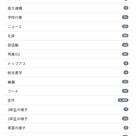
高大連携
2
学校行事
11
ニュース
15
礼拝
68
部活動
34
特進GU
35
トップアス
8
総合進学
4
機農
21
フード
10
全件
1,358
3年生の様子
7
2年生の様子
14
実習の様子
6