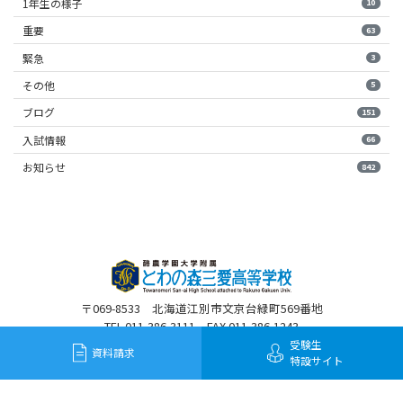
1年生の様子
10
重要
63
緊急
3
その他
5
ブログ
151
入試情報
66
お知らせ
842
〒069-8533 北海道江別市文京台緑町569番地
TEL 011-386-3111 FAX 011-386-1243
受験生
資料請求
特設サイト
©2020 Towanomori Sanai