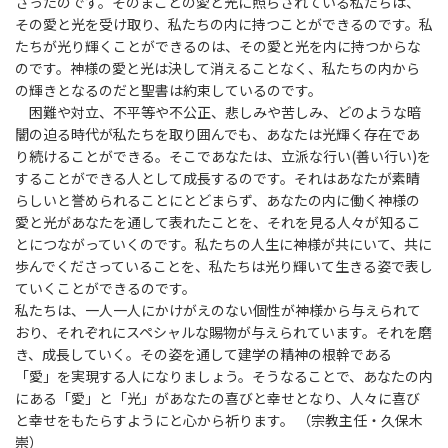
さったのです。そのまことの愛と光に照らされている私たちは、
その愛と光を受け取り、私たちの内に持つことができるのです。私
たちが光り輝くことができるのは、その愛と光を内に持つからな
のです。神様の愛と光は決して消えることなく、私たちの内から
の輝きとなるのだと聖書は約束しているのです。
困難や対立、不平等や不公正、悲しみや苦しみ、どのような暗
闇の迫る時代が私たちを取り囲んでも、あなたは光輝く存在であ
り続けることができる。そこであなたは、立派な行い(善い行い)を
することができる人として成長するのです。それはあなたが素晴
らしいと誉められることにとどまらず、あなたの内に働く神様の
愛と光があなたを通して表れたことを、それを見る人々が知るこ
とにつながっていくのです。私たちの人生に神様が共にいて、共に
歩んでくださっていることを、私たちは光り輝いて生きる姿で表し
ていくことができるのです。
私たちは、一人一人にかけがえのない個性が神様から与えられて
おり、それぞれにスペシャルな賜物が与えられています。それを磨
き、成長していく。その姿を通して建学の精神の根幹である
「愛」を実現する人になりましょう。そうなることで、あなたの内
にある「愛」と「光」があなたの喜びと幸せとなり、人々に喜び
と幸せをもたらすようにと心から祈ります。 （宗教主任・久保木
崇）