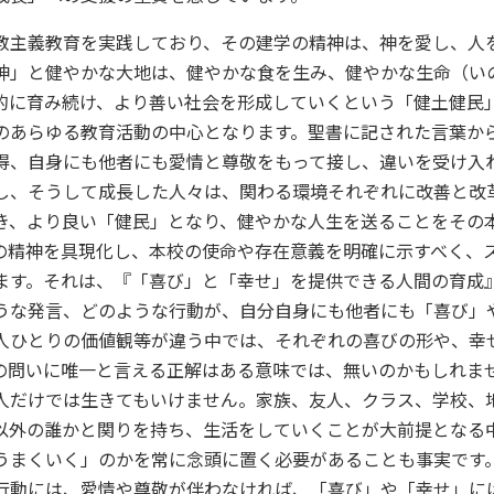
主義教育を実践しており、その建学の精神は、神を愛し、人
神」と健やかな大地は、健やかな食を生み、健やかな生命（い
的に育み続け、より善い社会を形成していくという「健土健民
のあらゆる教育活動の中心となります。聖書に記された言葉か
得、自身にも他者にも愛情と尊敬をもって接し、違いを受け入
し、そうして成長した人々は、関わる環境それぞれに改善と改
き、より良い「健民」となり、健やかな人生を送ることをその
の精神を具現化し、本校の使命や存在意義を明確に示すべく、
ます。それは、『「喜び」と「幸せ」を提供できる人間の育成
うな発言、どのような行動が、自分自身にも他者にも「喜び」
人ひとりの価値観等が違う中では、それぞれの喜びの形や、幸
の問いに唯一と言える正解はある意味では、無いのかもしれま
人だけでは生きてもいけません。家族、友人、クラス、学校、
以外の誰かと関りを持ち、生活をしていくことが大前提となる
うまくいく」のかを常に念頭に置く必要があることも事実です
行動には、愛情や尊敬が伴わなければ、「喜び」や「幸せ」に