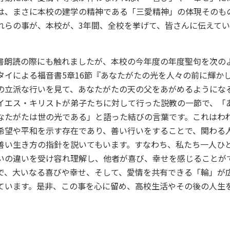
は、まさに本校の建学の精神である「三愛精神」の体現そのも
れらの事が、本校が、3年間、全校を挙げて、皆さんに伝えて
朗読の際にも触れましたが、本校の今年度の年度聖句を次の
タイによる福音書5章16節『あなたがたの光を人々の前に輝か
の立派な行いを見て、あなたがたの天の父をあがめるようにな
イエス・キリストが弟子たちに対して行った説教の一節で、「
なたがたは世の光である」と語った結びの言葉です。これはわ
希望や平和を示す存在であり、善い行いをすることで、関わる
善い生き方の指針を説いてもいます。すなわち、私たち一人ひ
いの違いを受け容れ理解し、他者が喜び、幸せを感じることが
で、大いなる喜びや幸せ、そして、愛情を共有できる「輪」が
ています。是非、この事を心に留め、高校生活やその後の人生