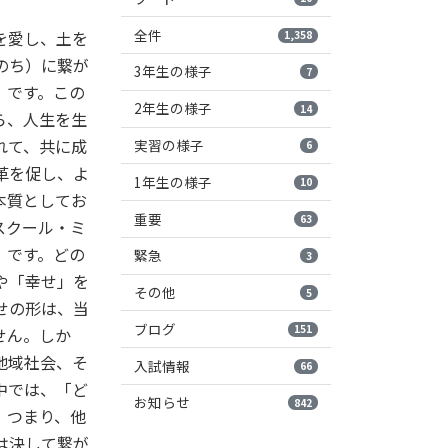
全件
を愛し、土を
1,358
のち）に繋が
3年生の様子
7
」です。この
2年生の様子
14
ら、人生を生
れて、共に成
実習の様子
6
革を促し、よ
1年生の様子
10
本質としてお
重要
63
スクール・ミ
』です。どの
緊急
3
や「幸せ」を
その他
5
せの形は、当
ブログ
151
せん。しか
地域社会、そ
入試情報
66
中では、「ど
お知らせ
842
。つまり、他
は決して繋が