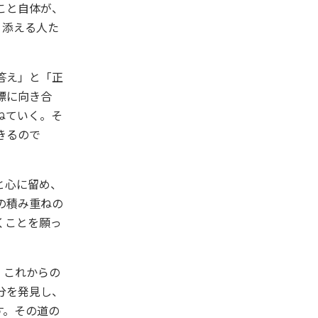
こと自体が、
り添える人た
答え」と「正
標に向き合
ねていく。そ
きるので
と心に留め、
の積み重ねの
くことを願っ
、これからの
分を発見し、
す。その道の