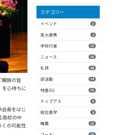
カテゴリー
イベント
3
高大連携
2
学校行事
11
ニュース
15
礼拝
68
部活動
ご親族の皆
34
」を心待ちに
特進GU
35
トップアス
8
A会長をはじ
総合進学
4
る高校の中
機農
21
多くの可能性
フード
10