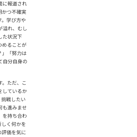
繁に報道され
明かつ不確実
す。学び方や
が溢れ、むし
した状況下
つめることが
？」「努力は
て自分自身の
す。ただ、こ
をしているか
。挑戦したい
何も進みませ
」を持ち合わ
新しく何かを
の評価を気に