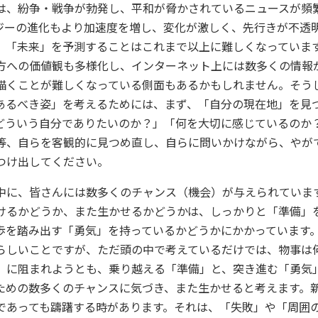
、紛争・戦争が勃発し、平和が脅かされているニュースが頻
ジーの進化もより加速度を増し、変化が激しく、先行きが不透
、「未来」を予測することはこれまで以上に難しくなっていま
方への価値観も多様化し、インターネット上には数多くの情報
描くことが難しくなっている側面もあるかもしれません。そう
あるべき姿」を考えるためには、まず、「自分の現在地」を見
どういう自分でありたいのか？」「何を大切に感じているのか
等、自らを客観的に見つめ直し、自らに問いかけながら、やが
つけ出してください。
に、皆さんには数多くのチャンス（機会）が与えられていま
けるかどうか、また生かせるかどうかは、しっかりと「準備」
歩を踏み出す「勇気」を持っているかどうかにかかっています
らしいことですが、ただ頭の中で考えているだけでは、物事は
」に阻まれようとも、乗り越える「準備」と、突き進む「勇気
ための数多くのチャンスに気づき、また生かせると考えます。
であっても躊躇する時があります。それは、「失敗」や「周囲