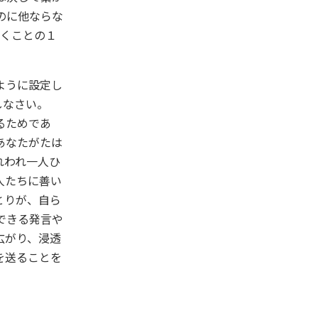
のに他ならな
いくことの１
ように設定し
しなさい。
るためであ
あなたがたは
れわれ一人ひ
人たちに善い
とりが、自ら
できる発言や
広がり、浸透
を送ることを
す