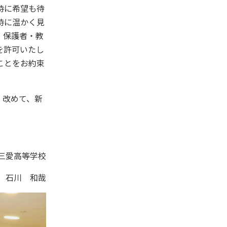
時に希望も待
時に温かく見
・保護者・教
を許可いたし
ことをお約束
。改めて、新
8日
等学校
 石川 和哉