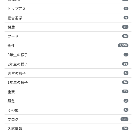
トップアス
8
総合進学
4
機農
21
フード
10
全件
1,358
3年生の様子
7
2年生の様子
14
実習の様子
6
1年生の様子
10
重要
63
緊急
3
その他
5
ブログ
151
入試情報
66