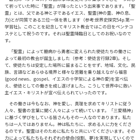
て祈っていた時に「聖霊」が降ったという出来事であります。「聖
霊」とは、父である神と子であるイエス、聖霊(神の霊、神の息、
力)とが同質である三位一体を表します（参考:世界史探究54p.第一
学習社)。このことを記念してキリスト教会ではこの日をペンテコ
ステとして祝うのです。それは聖霊降臨日としてのお祝いなので
す。
「聖霊」によって臆病から勇者に変えられた使徒たちの働きに
よって最初の教会が誕生しました（参考：使徒言行録2章)。そし
て、使徒たちは安定した場所に留まることをせず、地域、文化、民
族、言語などあらゆる境界と様々な苦難を乗り越えながら福音
(good news、gospel、イエスの十字架による神の愛)を宣べ伝
え、使徒としての働きを成し遂げました。こうして世界中に救い
主イエス・キリストが宣べ伝えられていったのです。
その働きは今もなお、神を愛し、真理を求めてキリストに従う
人々、聖書の言葉に聞く人々によって続いています。「三愛精神」
に基づく学びをしている皆さんもその一人なのであります。私た
ちは一人ではありません。神は私たちに、求める人に力をくださ
るのです。聖霊はそのために私たちと共にいてくださいます。その
力によって私たちもそれぞれの使命(役割、夢)を実現していくので