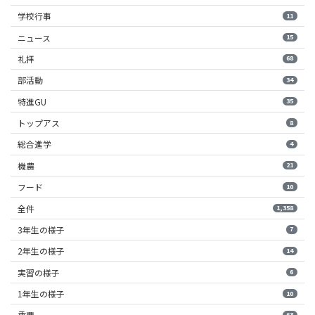
学校行事
11
ニュース
15
礼拝
68
部活動
34
特進GU
35
トップアス
8
総合進学
4
機農
21
フード
10
全件
1,358
3年生の様子
7
2年生の様子
14
実習の様子
6
1年生の様子
10
重要
63