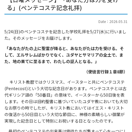
る」(ペンテコステ記念礼拝)
Date：2026.05.31
5/24(日)のペンテコステを記念した学校礼拝を5/27(水)に行いまし
た。そのメッセージをお届けします。
「あなたがたの上に聖霊が降ると、あなたがたは力を受ける。そ
して、エルサレムばかりでなく、ユダヤとサマリアの全土で、ま
た、地の果てに至るまで、わたしの証人となる。」
（使徒言行録１章8節）
キリスト教暦ではクリスマス、イースターと共にペンテコステ
(Pentecost)という大切な記念日があります。ペンテコステとは古
代ギリシア語の「50番目」の意味で、イースターから50日後を表
します。その日は旧約聖書に基づいていたユダヤ教においても大切
なお祭りの時でしたが、キリスト教においてはイエス・キリスト
の復活から50日目という大切な節目に、神様の素晴らしい御業が
実現した記念日として特別にお祝いする日となったのです。
最初のペンテコステの出来事は使徒たちが集まって心を一つにし