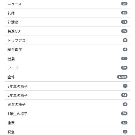
ニュース
15
礼拝
68
部活動
34
特進GU
35
トップアス
8
総合進学
4
機農
21
フード
10
全件
1,358
3年生の様子
7
2年生の様子
14
実習の様子
6
1年生の様子
10
重要
63
緊急
3