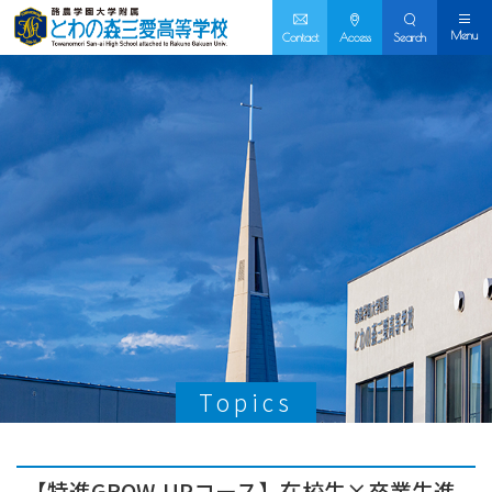
Menu
Contact
Access
Search
Topics
【特進GROW-UPコース】在校生×卒業生進