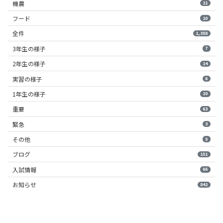
機農
21
フード
10
全件
1,358
3年生の様子
7
2年生の様子
14
実習の様子
6
1年生の様子
10
重要
63
緊急
3
その他
5
ブログ
151
入試情報
66
お知らせ
842