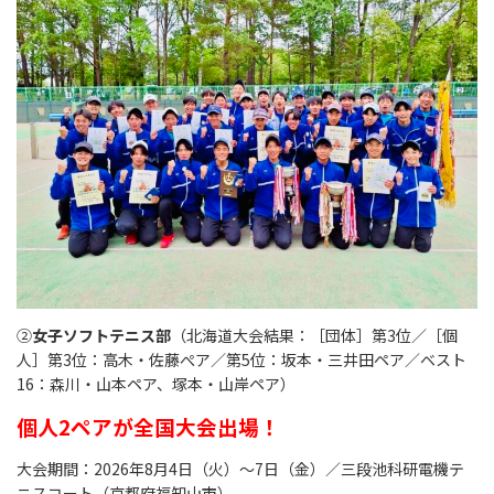
②
女子ソフトテニス部
（北海道大会結果：［団体］第3位／［個
人］第3位：高木・佐藤ぺア／第5位：坂本・三井田ペア／ベスト
16：森川・山本ペア、塚本・山岸ペア）
個人2ペアが全国大会出場！
大会期間：2026年8月4日（火）～7日（金）／三段池科研電機テ
ニスコート（京都府福知山市）