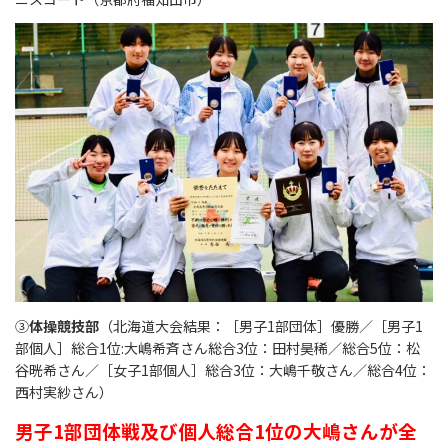
③
体操競技部
（北海道大会結果：［男子1部団体］優勝／［男子1
部個人］総合1位:大嶋希斉さん総合3位：田村昊稀／総合5位：松
谷晄希さん／［女子1部個人］総合3位：大嶋千敬さん／総合4位：
西村実紗さん）
男子1部団体戦及び個人総合1位の大嶋さんが全