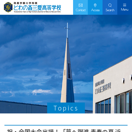
Menu
Contact
Access
Search
Topics
祝・全国大会出場！「夢へ躍進 青春の夏 近