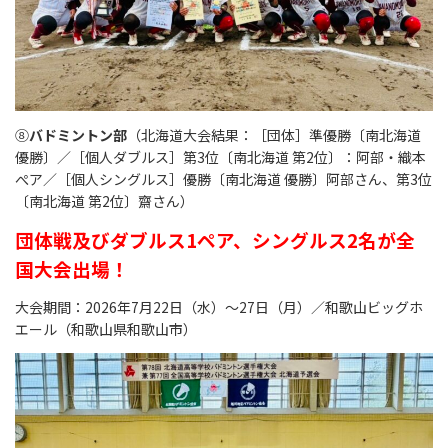
⑧
バドミントン部
（北海道大会結果：［団体］準優勝〔南北海道
優勝〕／［個人ダブルス］第3位〔南北海道 第2位〕：阿部・織本
ぺア／［個人シングルス］優勝〔南北海道 優勝〕阿部さん、第3位
〔南北海道 第2位〕齋さん）
団体戦及びダブルス1ペア、シングルス2名が全
国大会出場！
大会期間：2026年7月22日（水）～27日（月）／和歌山ビッグホ
エール（和歌山県和歌山市）