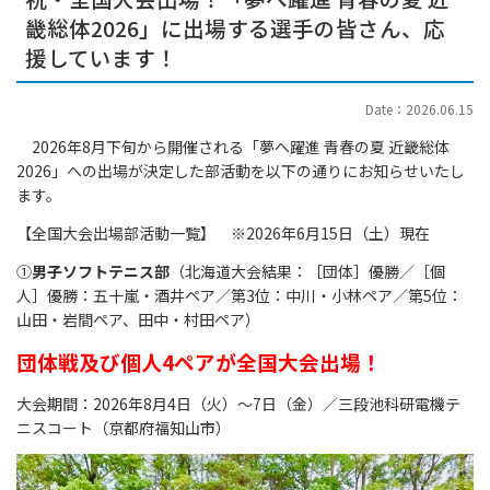
畿総体2026」に出場する選手の皆さん、応
援しています！
Date：2026.06.15
2026年8月下旬から開催される「夢へ躍進 青春の夏 近畿総体
2026」への出場が決定した部活動を以下の通りにお知らせいたし
ます。
【全国大会出場部活動一覧】 ※2026年6月15日（土）現在
①
男子ソフトテニス部
（北海道大会結果：［団体］優勝／［個
人］優勝：五十嵐・酒井ペア／第3位：中川・小林ペア／第5位：
山田・岩間ペア、田中・村田ペア）
団体戦及び個人4ペアが全国大会出場！
大会期間：2026年8月4日（火）～7日（金）／三段池科研電機テ
ニスコート（京都府福知山市）