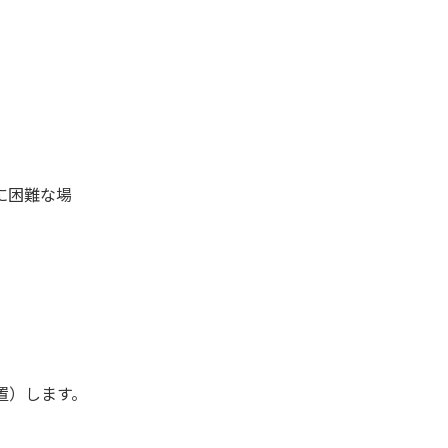
に困難な場
置）します。