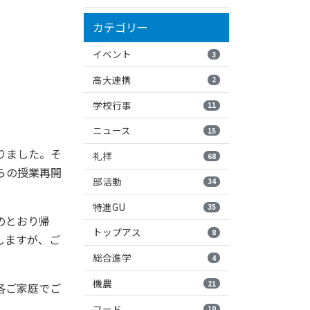
カテゴリー
イベント
3
高大連携
2
学校行事
11
ニュース
15
りました。そ
礼拝
68
らの授業再開
部活動
34
特進GU
35
のとおり帰
トップアス
8
しますが、ご
総合進学
4
機農
21
各ご家庭でご
フード
10