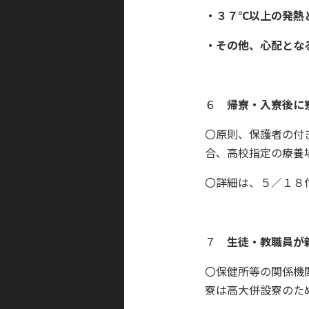
・３７℃以上の発熱
・その他、心配とな
６
帰寮・入寮後に
〇原則、保護者の付
合、高校指定の療養
〇詳細は、５／１８
７
生徒・教職員が
〇保健所等の関係機
寮は高大併設寮のた