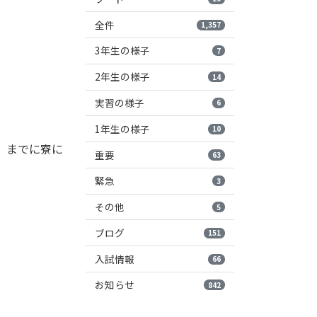
全件
1,357
3年生の様子
7
2年生の様子
14
実習の様子
6
1年生の様子
10
）までに寮に
重要
63
緊急
3
その他
5
ブログ
151
入試情報
66
お知らせ
842