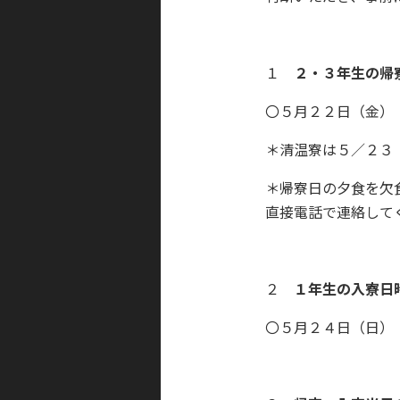
１
２・３年生の帰
〇５月２２日（金）
＊清温寮は５／２３
＊帰寮日の夕食を欠
直接電話で連絡して
２
１年生の入寮日
〇５月２４日（日）