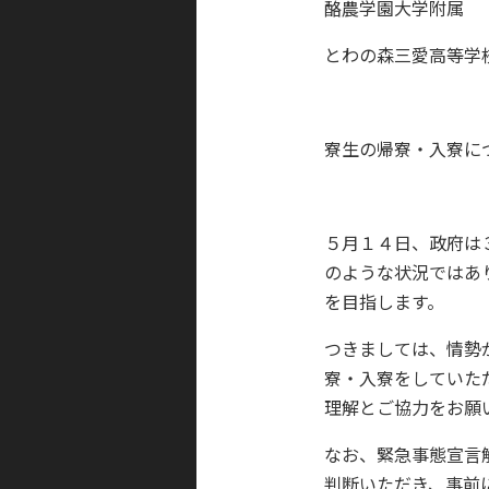
酪農学園大学附属
とわの森三愛高等学
寮生の帰寮・入寮に
５月１４日、政府は
のような状況ではあ
を目指します。
つきましては、情勢
寮・入寮をしていた
理解とご協力をお願
なお、緊急事態宣言
判断いただき、事前