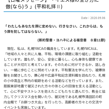
倣(なら)う 」(平和礼拝Ⅱ)
Date：2020.09.06
「 わたしもあなたを罪に定めない。行きなさい。これからは、も
う罪を犯してはならない。 」
(新約聖書・ヨハネによる福音書 ８章11節)
現在、私は、札幌YWCAの職員をしています。札幌YWCAは、
「地域の人々と共に人権、平和、環境の課題に取り組む」活動を
しています。誰もが、安心、安全に暮らし、心も身体も健康であ
ることが大切だと考えています。そのために何ができるか、話し合
い、一緒に歩むことに努めています。平和憲法を学んだり、被爆体
験をお聞きしたり、爆心地や広島平和記念資料館を訪ねたり、札幌
の小中高生と市内の戦跡をめぐる活動などを行っています。また、
胆振東部地震で被災された方々の体と心の回復を支える活動とし
て、心に不安やストレスを抱えたこどもたちと遊んだり、教会と協
力してクリスマス会を開いたり、被災地である札幌市清田区の町
内会館で「お餅つき大会」を行ったり、高齢者の方々との交流や
イベントも実施しています。