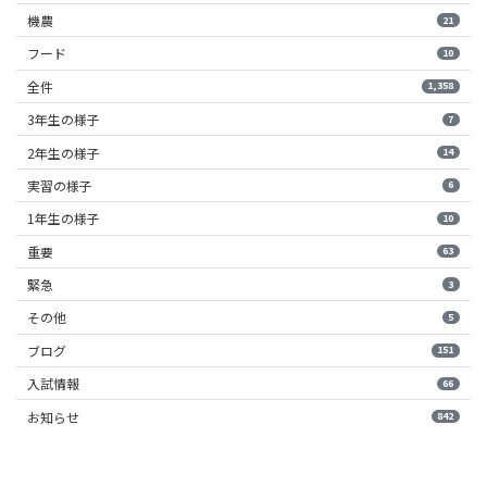
機農
21
フード
10
全件
1,358
3年生の様子
7
2年生の様子
14
実習の様子
6
1年生の様子
10
重要
63
緊急
3
その他
5
ブログ
151
入試情報
66
お知らせ
842