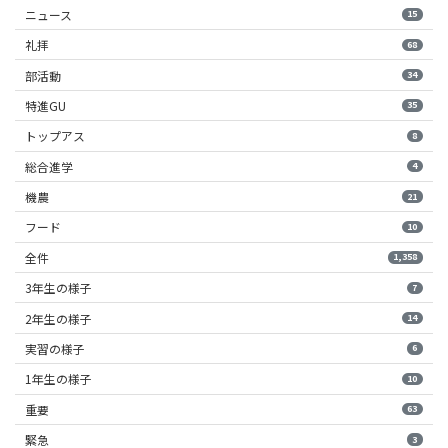
ニュース
15
礼拝
68
部活動
34
特進GU
35
トップアス
8
総合進学
4
機農
21
フード
10
全件
1,358
3年生の様子
7
2年生の様子
14
実習の様子
6
1年生の様子
10
重要
63
緊急
3