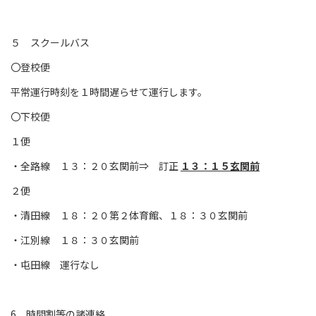
５ スクールバス
〇登校便
平常運行時刻を１時間遅らせて運行します。
〇下校便
１便
・全路線 １３：２０玄関前⇒ 訂正
１３：１５玄関前
２便
・清田線 １８：２０第２体育館、１８：３０玄関前
・江別線 １８：３０玄関前
・屯田線 運行なし
6 時間割等の諸連絡