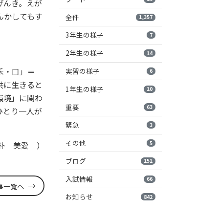
げんき。えが
んかしてもす
全件
1,357
3年生の様子
7
2年生の様子
14
禾・口」＝
実習の様子
6
共に生きると
1年生の様子
10
環境」に関わ
重要
63
ひとり一人が
緊急
3
その他
5
朴 美愛 ）
ブログ
151
入試情報
66
事一覧へ
お知らせ
842