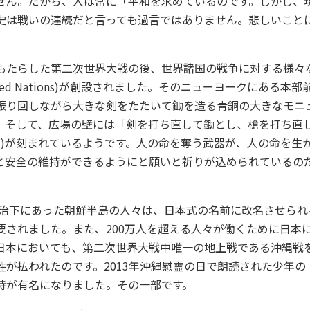
せん。だから、人は常に「平和を求めているのです。しかし、
史は戦いの連続だと言っても過言ではありません。悲しいこと
もたらした第二次世界大戦の後、世界諸国の戦争に対する様々
ted Nations)が創設されました。そのニューヨークにある本
振り回しながら大きな剣をたたいて鋤を造る青銅の大きなモニ
。そして、広場の壁には「剣を打ち直して鋤とし、槍を打ち直
4節)が刻まれているようです。人の命を奪う武器が、人の命を生
と安全の維持ができるようにと願いと祈りが込められているの
の統治下にあった朝鮮半島の人々は、日本式の名前に改名させら
要されました。また、200万人を超える人々が働くために日本
日本においても、第二次世界大戦中唯一の地上戦である沖縄戦
牲が払われたのです。2013年沖縄慰霊の日で朗読された少年の
詩が有名になりました。その一部です。