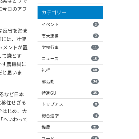
現実はどうで
に今日のアフ
カテゴリー
イベント
3
な反省を踏ま
高大連携
2
部前には、壮健
ュメントが置
学校行事
11
して鎌とす
ニュース
15
かす農機具に
礼拝
68
だと思いま
部活動
34
特進GU
35
れるなど日本
に移住せざる
トップアス
8
をはじめ、大
総合進学
4
「へいわって
機農
21
フード
10