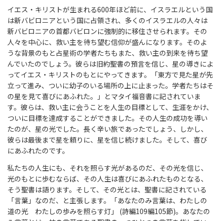
イエス・キリストが生まれる600年ほど前に、イスラエルという国
は新バビロニアという国に占領され、多くのイスラエルの人々は
新バビロニアの首都バビロンに強制的に移住させられます。その
人々を中心に、救い主を待ち望む信仰が盛んになります。そのよ
うな背景のもと占星術の学者たちもまた、救い主の到来を待ち望
んでいたのでしょう。彼らは旧約聖書の預言を信じ、星の導きによ
ってイエス・キリストのもとにやってきます。「東方で見た星が先
立って進み、ついに幼子のいる場所の上に止まった。学者たちはそ
の星を見て喜びにあふれた。」とマタイ福音書に記されていま
す。彼らは、救い主に会うことを人生の目標として、生涯をかけ、
ついに目標を達成することができました。その人生の成功を導い
たのが、星の光でした。長く辛い旅であったでしょう、しかし、
彼らは最後まで星を頼りに、星を信じ続けました。そして、喜び
にあふれたのです。
私たちの人生にも、それを照らす光があるのだ、その光を信じ、
光のもとに歩むならば、その人生は喜びにあふれたものとなる、
そう聖書は語ります。そして、その光とは、聖書に記されている
「言葉」なのだ、と主張します。「あなたのみ言葉は、わたしの
道の光 わたしの歩みを照らす灯」 (詩編109編105節)。あなたの