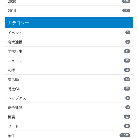
2020
268
2019
142
カテゴリー
イベント
3
高大連携
2
学校行事
11
ニュース
15
礼拝
68
部活動
34
特進GU
35
トップアス
8
総合進学
4
機農
21
フード
10
全件
1,357