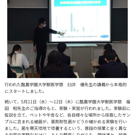
行われた酪農学園大学獣医学類 臼井 優先生の講義から本格的
にスタートしました。
続いて、5月11日（水）～12日（木）に酪農学園大学獣医学類 福
田 昭先生のご指導のもと、実験・実習が行われました。実験前に
仮説を立て、ペットや牛舎など、各自様々な場所から採取したサン
プルに含まれる細菌が、薬剤耐性菌かどうか確かめる実験を行い
ました。菌を寒天培地で培養するという、普段の授業と全く異な
る内容の実験なだけに、みんな緊張しながらも、興味津々。好奇