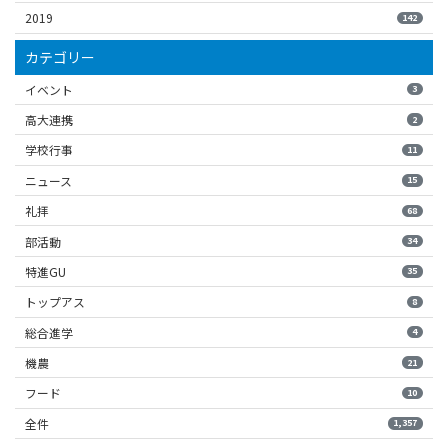
2019
142
カテゴリー
イベント
3
高大連携
2
学校行事
11
ニュース
15
礼拝
68
部活動
34
特進GU
35
トップアス
8
総合進学
4
機農
21
フード
10
全件
1,357