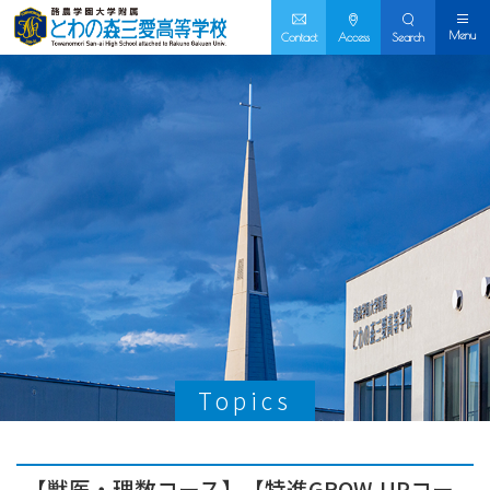
Menu
Contact
Access
Search
Topics
【獣医・理数コース】【特進GROW-UPコー