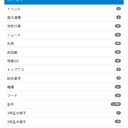
イベント
3
高大連携
2
学校行事
11
ニュース
15
礼拝
68
部活動
34
特進GU
35
トップアス
8
総合進学
4
機農
21
フード
10
全件
1,358
3年生の様子
7
2年生の様子
14