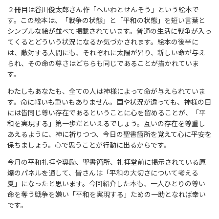
２冊目は谷川俊太郎さん作「へいわとせんそう」という絵本で
す。この絵本は、「戦争の状態」と「平和の状態」を短い言葉と
シンプルな絵が並べて掲載されています。普通の生活に戦争が入っ
てくるとどういう状況になるか気づかされます。絵本の後半に
は、敵対する人間にも、それぞれに太陽が昇り、新しい命が与え
られ、その命の尊さはどちらも同じであることが描かれていま
す。
わたしもあなたも、全ての人は神様によって命が与えられていま
す。命に軽いも重いもありません。国や状況が違っても、神様の目
には皆同じ尊い存在であるということに心を留めることが、「平
和を実現する」第一歩だといえるでしょう。互いの存在を尊重し
あえるように、神に祈りつつ、今日の聖書箇所を覚えて心に平安を
保ちましょう。心で思うことが行動に出るからです。
今月の平和礼拝や奨励、聖書箇所、礼拝堂前に掲示されている原
爆のパネルを通して、皆さんは「平和の大切さについて考える
夏」になったと思います。今回紹介した本も、一人ひとりの尊い
命を奪う戦争を嫌い「平和を実現する」ための一助となれば幸い
です。