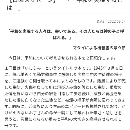
は 」
Date：2022.09.04
「平和を実現する人々は、幸いである、その人たちは神の子と呼
ばれる。」
マタイによる福音書５章９節
今日は、平和について考えさせられる本を２冊紹介します。
１冊目は「いしぶみ」というタイトルの本です。1945年８月６日
に、爆心地近くで勤労動員中に被爆した広島二中の生徒達の様子
を、ご遺族から聞き取って本にまとめたものです。熱風により即死
した生徒、火傷を負って川に飛び込み命を落とした生徒、重度の
火傷を負いながら自分の家を目指して歩き続け、家族と再会を果
たした後に亡くなった生徒など、被爆の様子が克明に伝わってきま
す。同時に、ご遺族により生前のエピソードも掲載されており、か
けがえのないお子さんの命が一瞬にして奪われた辛さ・悲しさを
思うと、言葉にならない重みと平和の大切さを痛感させられる１
冊です。