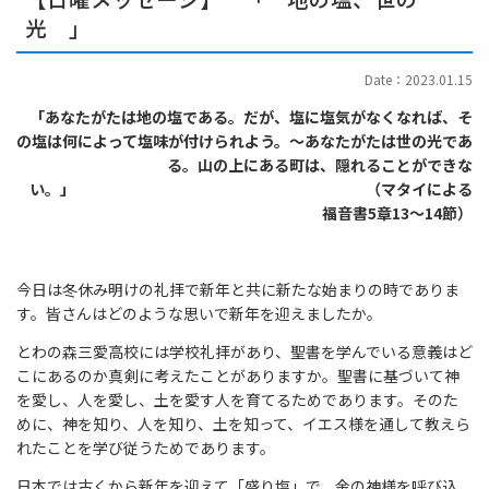
光 」
Date：2023.01.15
「あなたがたは地の塩である。だが、塩に塩気がなくなれば、そ
の塩は何によって塩味が付けられよう。～あなたがたは世の光であ
る。山の上にある町は、隠れることができな
い。」 （マタイによる
福音書5章13～14節）
今日は冬休み明けの礼拝で新年と共に新たな始まりの時でありま
す。皆さんはどのような思いで新年を迎えましたか。
とわの森三愛高校には学校礼拝があり、聖書を学んでいる意義はど
こにあるのか真剣に考えたことがありますか。聖書に基づいて神
を愛し、人を愛し、土を愛す人を育てるためであります。そのた
めに、神を知り、人を知り、土を知って、イエス様を通して教えら
れたことを学び従うためであります。
日本では古くから新年を迎えて「盛り塩」で、金の神様を呼び込