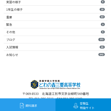
実習の様子
6
1年生の様子
10
重要
63
緊急
3
その他
5
ブログ
151
入試情報
66
お知らせ
842
〒069-8533 北海道江別市文京台緑町569番地
TEL 011-386-3111 FAX 011-386-1243
受験生
資料請求
特設サイト
©2020 Towanomori Sanai