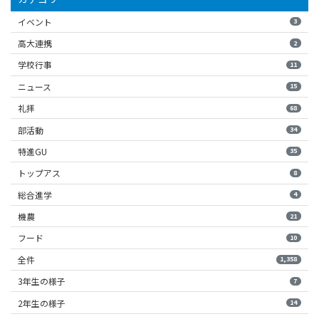
イベント
3
高大連携
2
学校行事
11
ニュース
15
礼拝
68
部活動
34
特進GU
35
トップアス
8
総合進学
4
機農
21
フード
10
全件
1,358
3年生の様子
7
2年生の様子
14