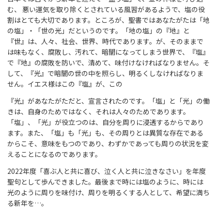
む、 悪い運気を取り除くとされている風習があるようで、塩の役
割はとても大切であります。ところが、聖書ではあなたがたは「地
の塩」・「世の光」だというのです。「地の塩」の『地』と
『世』は、人々、社会、世界、時代であります。が、そのままで
は味もなく、腐敗し、汚れて、暗闇になってしまう世界で、『塩』
で『地』の腐敗を防いで、清めて、味付けなければなりません。そ
して、『光』で暗闇の世の中を照らし、明るくしなければなりま
せん。イエス様はこの『塩』が、この
『光』があなたがただと、宣言されたのです。「塩」と「光」の働
きは、自身のためではなく、それは人々のためであります。
「塩」、「光」が役立つのは、自分を周りに浸透するからであり
ます。また、「塩」も「光」も、その周りとは異質な存在である
からこそ、意味をもつのであり、わずかであっても周りの状況を変
えることになるのであります。
2022年度「喜ぶ人と共に喜び、泣く人と共に泣きなさい」を年度
聖句として歩んできました。最後まで時には塩のように、時には
光のように周りを味付け、周りを明るくする人として、希望に満ち
る新年を…。