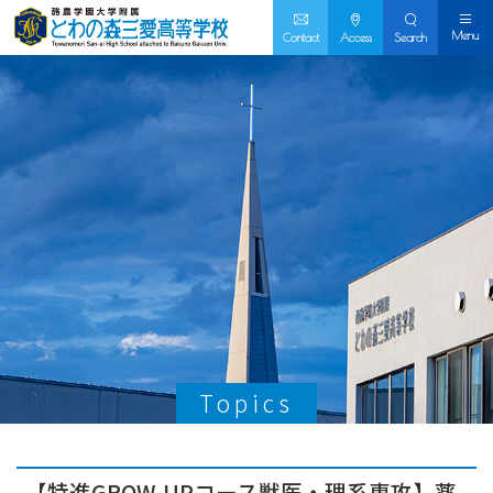
Menu
Contact
Access
Search
Topics
【特進GROW-UPコース獣医・理系専攻】薬