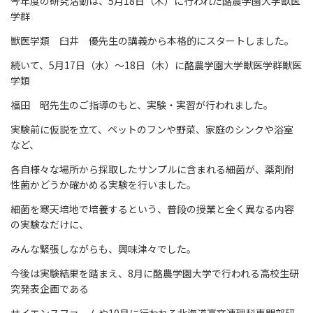
今年度の研究活動は、5月18日（木）に行われた酪農学園大学獣医
学群
獣医学類 臼井 優先生の講義から本格的にスタートしました。
続いて、5月17日（水）～18日（木）に酪農学園大学獣医学群獣医
学類
福田 昭先生のご指導のもと、実験・実習が行われました。
実験前に仮説を立て、ペットのフンや野菜、家庭のシンクや浴室
など、
各自様々な場所から採取したサンプルに含まれる細菌が、薬剤耐
性菌かどうか確かめる実験を行いました。
細菌を寒天培地で培養するという、普段の授業と全く異なる内容
の実験なだけに、
みんな緊張しながらも、興味津々でした。
今後は実験結果を踏まえ、8月に酪農学園大学で行われる高校生研
究発表企画である
サイエンスファームや10月に行われる北海道高文連理科専門部研