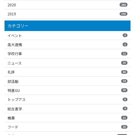
2020
268
2019
142
カテゴリー
イベント
3
高大連携
2
学校行事
11
ニュース
15
礼拝
68
部活動
34
特進GU
35
トップアス
8
総合進学
4
機農
21
フード
10