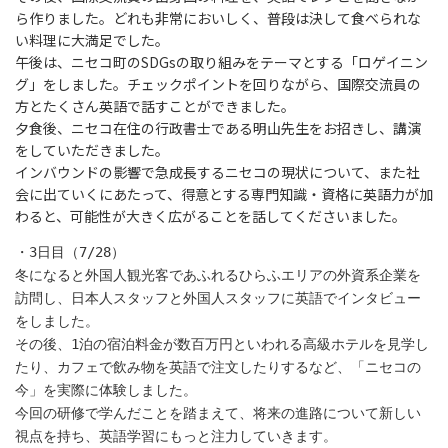
ら作りました。どれも非常においしく、普段は決して食べられな
い料理に大満足でした。
午後は、ニセコ町のSDGsの取り組みをテーマとする「ロゲイニン
グ」をしました。チェックポイントを回りながら、国際交流員の
方とたくさん英語で話すことができました。
夕食後、ニセコ在住の行政書士である明山先生をお招きし、講演
をしていただきました。
インバウンドの影響で急成長するニセコの現状について、また社
会に出ていくにあたって、得意とする専門知識・資格に英語力が加
わると、可能性が大きく広がることを話してくださいました。
・3日目（7/28）
冬になると外国人観光客であふれるひらふエリアの外資系企業を
訪問し、日本人スタッフと外国人スタッフに英語でインタビュー
をしました。
その後、1泊の宿泊料金が数百万円といわれる高級ホテルを見学し
たり、カフェで飲み物を英語で注文したりするなど、「ニセコの
今」を実際に体験しました。
今回の研修で学んだことを踏まえて、将来の進路について新しい
視点を持ち、英語学習にもっと注力していきます。