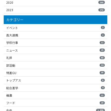
2020
268
2019
142
カテゴリー
イベント
3
高大連携
2
学校行事
11
ニュース
15
礼拝
68
部活動
34
特進GU
35
トップアス
8
総合進学
4
機農
21
フード
10
全件
1,358