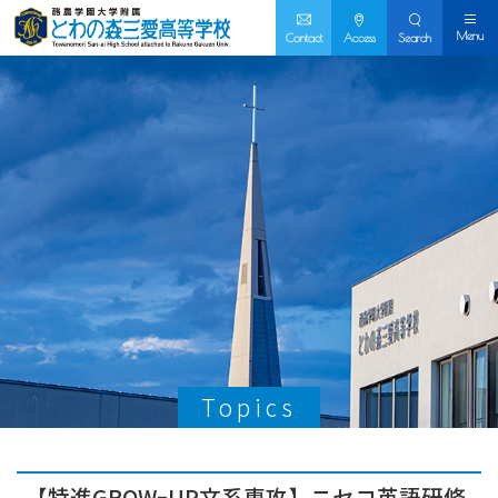
Menu
Contact
Access
Search
Topics
【特進GROWｰUP文系専攻】ニセコ英語研修