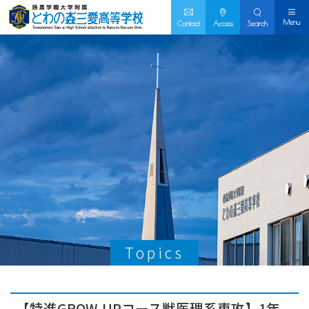
Menu
Contact
Access
Search
Topics
【特進GROW-UPコース獣医理系専攻】1年