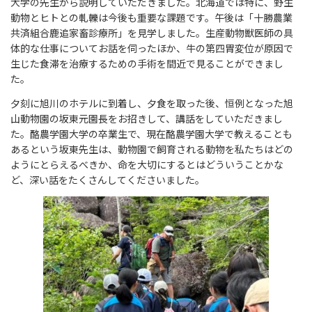
大学の先生から説明していただきました。北海道では特に、野生
動物とヒトとの軋轢は今後も重要な課題です。午後は「十勝農業
共済組合鹿追家畜診療所」を見学しました。生産動物獣医師の具
体的な仕事についてお話を伺ったほか、牛の第四胃変位が原因で
生じた食滞を治療するための手術を間近で見ることができまし
た。
夕刻に旭川のホテルに到着し、夕食を取った後、恒例となった旭
山動物園の坂東元園長をお招きして、講話をしていただきまし
た。酪農学園大学の卒業生で、現在酪農学園大学で教えることも
あるという坂東先生は、動物園で飼育される動物を私たちはどの
ようにとらえるべきか、命を大切にするとはどういうことかな
ど、深い話をたくさんしてくださいました。