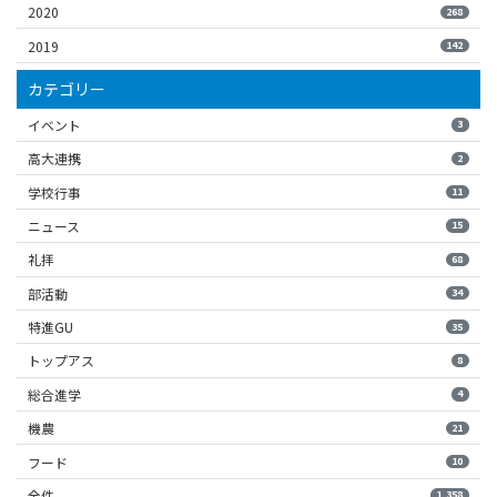
2020
268
2019
142
カテゴリー
イベント
3
高大連携
2
学校行事
11
ニュース
15
礼拝
68
部活動
34
特進GU
35
トップアス
8
総合進学
4
機農
21
フード
10
全件
1,358