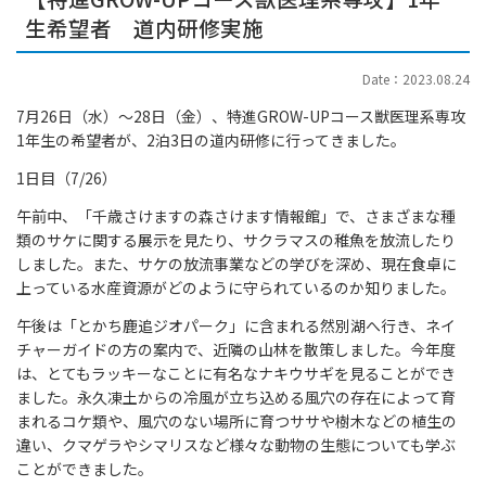
生希望者 道内研修実施
Date：2023.08.24
7月26日（水）～28日（金）、特進GROW-UPコース獣医理系専攻
1年生の希望者が、2泊3日の道内研修に行ってきました。
1日目（7/26）
午前中、「千歳さけますの森さけます情報館」で、さまざまな種
類のサケに関する展示を見たり、サクラマスの稚魚を放流したり
しました。また、サケの放流事業などの学びを深め、現在食卓に
上っている水産資源がどのように守られているのか知りました。
午後は「とかち鹿追ジオパーク」に含まれる然別湖へ行き、ネイ
チャーガイドの方の案内で、近隣の山林を散策しました。今年度
は、とてもラッキーなことに有名なナキウサギを見ることができ
ました。永久凍土からの冷風が立ち込める風穴の存在によって育
まれるコケ類や、風穴のない場所に育つササや樹木などの植生の
違い、クマゲラやシマリスなど様々な動物の生態についても学ぶ
ことができました。