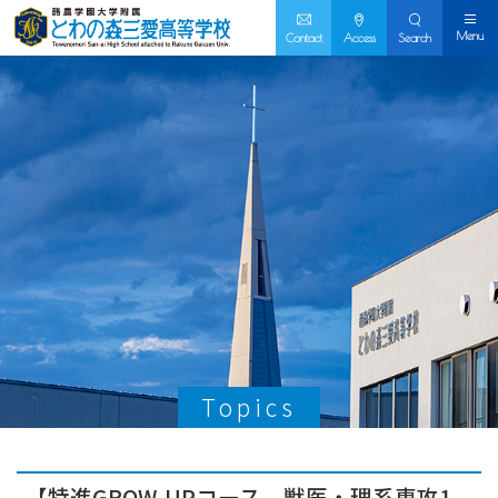
Menu
Contact
Access
Search
Topics
【特進GROW-UPコース 獣医・理系専攻1