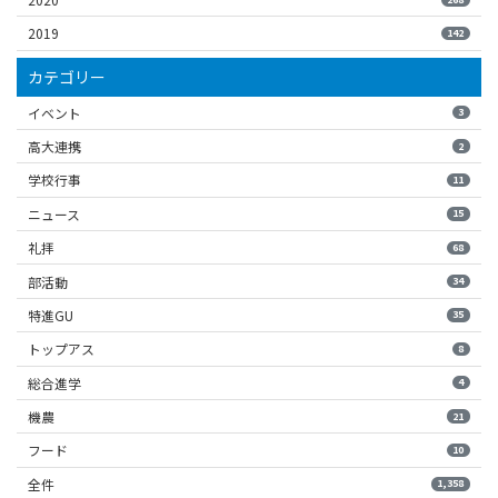
2019
142
カテゴリー
イベント
3
高大連携
2
学校行事
11
ニュース
15
礼拝
68
部活動
34
特進GU
35
トップアス
8
総合進学
4
機農
21
フード
10
全件
1,358