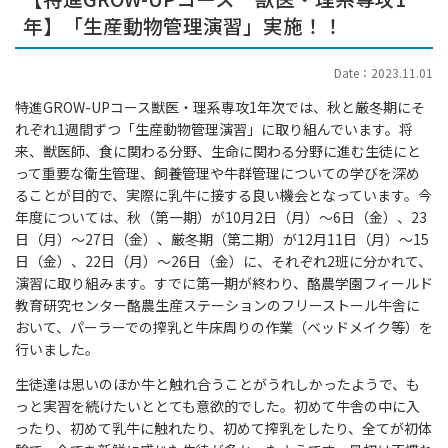
年】「生産動物管理演習」実施！！
Date：2023.11.01
特進GROW-UPコース獣医・理系専攻1年次では、秋と厳冬期にそ
れぞれ1週間ずつ「生産動物管理演習」に取り組んでいます。将
来、獣医師、食に関わる分野、生命に関わる分野に進む生徒にと
って重要な衛生管理、飼養管理や牛群管理についての学びを深め
ることが目的で、実際に乳牛に接する良い機会となっています。今
年度については、秋（第一期）が10月2日（月）～6日（金）、23
日（月）～27日（金）、厳冬期（第二期）が12月11日（月）～15
日（金）、22日（月）～26日（金）に、それぞれ2班に分かれて、
演習に取り組みます。すでに第一期が終わり、酪農学園フィールド
教育研究センター酪農生産ステーションのフリーストール牛舎に
おいて、パーラーでの搾乳と牛床周りの作業（ベッドメイク等）を
行いました。
生徒達は思いのほか牛と触れ合うことがうれしかったようで、も
っと実習を続けたいととても意欲的でした。初めて牛舎の中に入
ったり、初めて乳牛に触れたり、初めて搾乳をしたり、全てが初体