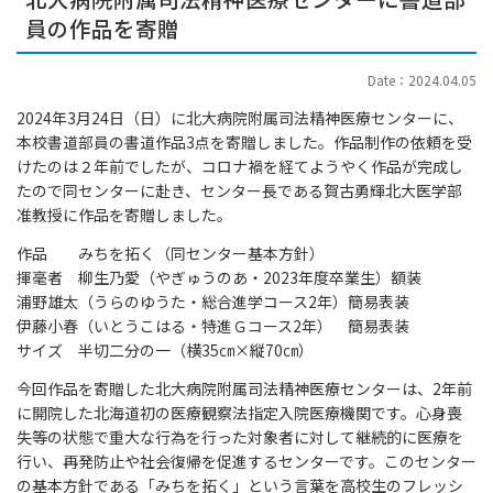
員の作品を寄贈
Date：2024.04.05
2024年3月24日（日）に北大病院附属司法精神医療センターに、
本校書道部員の書道作品3点を寄贈しました。作品制作の依頼を受
けたのは２年前でしたが、コロナ禍を経てようやく作品が完成し
たので同センターに赴き、センター長である賀古勇輝北大医学部
准教授に作品を寄贈しました。
作品 みちを拓く（同センター基本方針）
揮毫者 柳生乃愛（やぎゅうのあ・2023年度卒業生）額装
浦野雄太（うらのゆうた・総合進学コース2年）簡易表装
伊藤小春（いとうこはる・特進Ｇコース2年） 簡易表装
サイズ 半切二分の一（横35㎝×縦70㎝）
今回作品を寄贈した北大病院附属司法精神医療センターは、2年前
に開院した北海道初の医療観察法指定入院医療機関です。心身喪
失等の状態で重大な行為を行った対象者に対して継続的に医療を
行い、再発防止や社会復帰を促進するセンターです。このセンター
の基本方針である「みちを拓く」という言葉を高校生のフレッシ