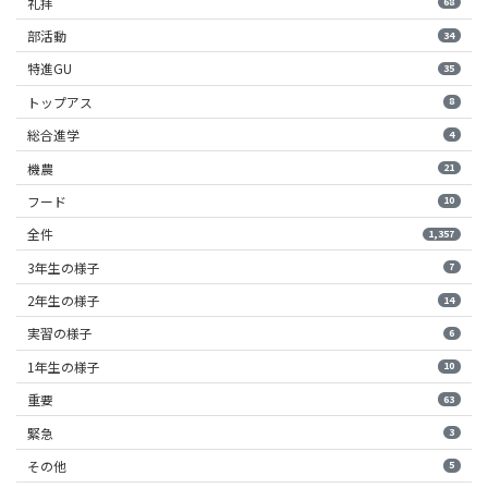
礼拝
68
部活動
34
特進GU
35
トップアス
8
総合進学
4
機農
21
フード
10
全件
1,357
3年生の様子
7
2年生の様子
14
実習の様子
6
1年生の様子
10
重要
63
緊急
3
その他
5