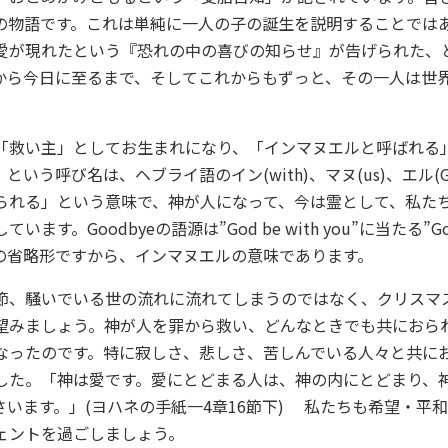
の物語です。これは単純に一人の子の誕生を説明することでは
愛が現れたという『恐れの中の喜びの知らせ』が告げられた、
から今日に至るまで、そしてこれからもずっと、その一人は世
救い主」としてお生まれになり、「インマヌエルと呼ばれる
いう呼び名は、ヘブライ語のイン(with)、マヌ(us)、エル(G
られる」という意味で、神が人になって、今は霊として、私た
す。Goodbyeの語源は”God be with you”に当たる”God 
eからの省略形ですから、インマヌエルの意味であります。
、騒いでいる世の流れに流れてしまうのではなく、クリスマ
望みましょう。神が人を罪から救い、どんなときでも共におら
なったのです。特に寂しさ、悲しさ、苦しんでいる人々と共に
した。「神は愛です。愛にとどまる人は、神の内にとどまり、
います。」(ヨハネの手紙一4章16節下) 私たちも希望・平
ェントを過ごしましょう。