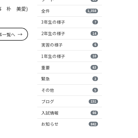
事 朴 美愛)
全件
1,358
3年生の様子
7
2年生の様子
14
事一覧へ
実習の様子
6
1年生の様子
10
重要
63
緊急
3
その他
5
ブログ
151
入試情報
66
お知らせ
842