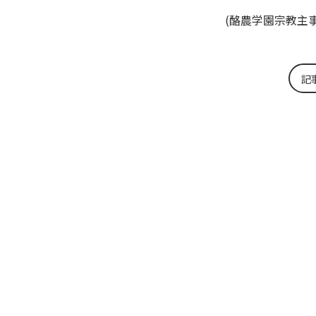
(酪農学園宗教主
記