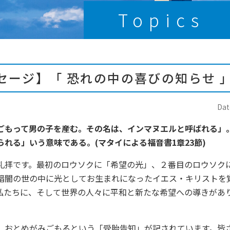
Topics
セージ】「 恐れの中の喜びの知らせ 
Dat
ごもって男の子を産む。その名は、インマヌエルと呼ばれる」
られる」いう意味である。
(
マタイによる福音書1章23節)
礼拝です。最初のロウソクに「希望の光」、２番目のロウソク
暗闇の世の中に光としてお生まれになったイエス・キリストを
私たちに、そして世界の人々に平和と新たな希望への導きがあ
おとめがみごもるという「受胎告知」が記されています。皆