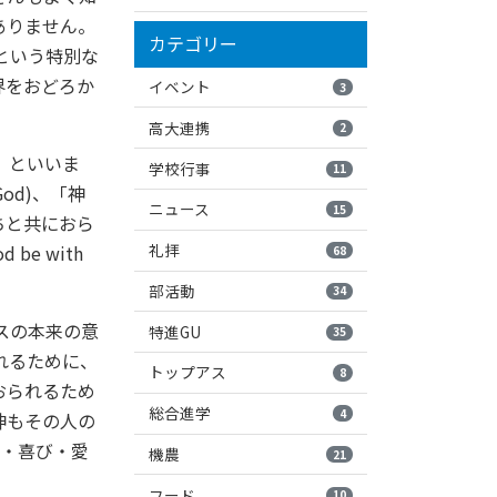
ありません。
カテゴリー
という特別な
界をおどろか
イベント
3
高大連携
2
」といいま
学校行事
11
od)、「神
ニュース
15
ちと共におら
礼拝
be with
68
部活動
34
スの本来の意
特進GU
35
れるために、
トップアス
8
おられるため
総合進学
4
神もその人の
和・喜び・愛
機農
21
フード
10