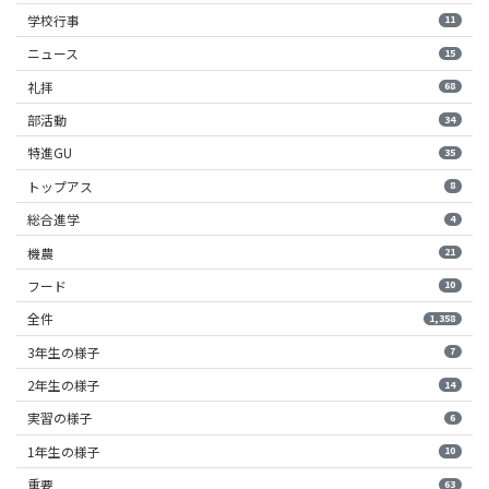
学校行事
11
ニュース
15
礼拝
68
部活動
34
特進GU
35
トップアス
8
総合進学
4
機農
21
フード
10
全件
1,358
3年生の様子
7
2年生の様子
14
実習の様子
6
1年生の様子
10
重要
63