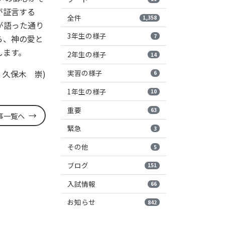
が証言する
全件
1,358
が語った通り
3年生の様子
7
ら、神の愛と
します。
2年生の様子
14
実習の様子
 久保木 崇)
6
1年生の様子
10
重要
63
事一覧へ
緊急
3
その他
5
ブログ
151
入試情報
66
お知らせ
842