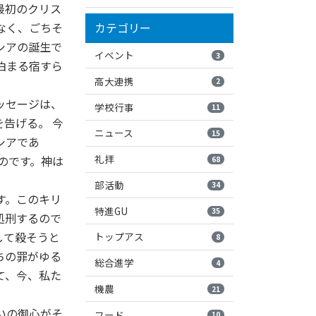
最初のクリス
カテゴリー
なく、ごちそ
シアの誕生で
イベント
3
泊まる宿すら
高大連携
2
。
ッセージは、
学校行事
11
告げる。 今
ニュース
15
シアであ
礼拝
のです。神は
68
部活動
34
す。このキリ
特進GU
35
処刑するので
して殺そうと
トップアス
8
ちの罪がゆる
総合進学
4
て、今、私た
機農
21
いの御心がそ
フード
10