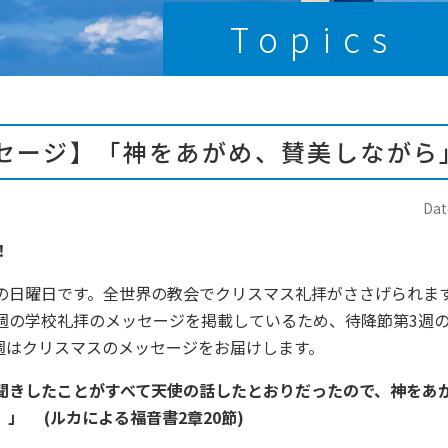
Topics
セージ】「神をあがめ、賛美しながら
Dat
ス！
日曜日です。全世界の教会でクリスマス礼拝がささげられま
週の学校礼拝のメッセージを掲載しているため、待降節第3週
週はクリスマスのメッセージをお届けします。
聞きしたことがすべて天使の話したとおりだったので、神をあ
」 (ルカによる福音書2章20節)