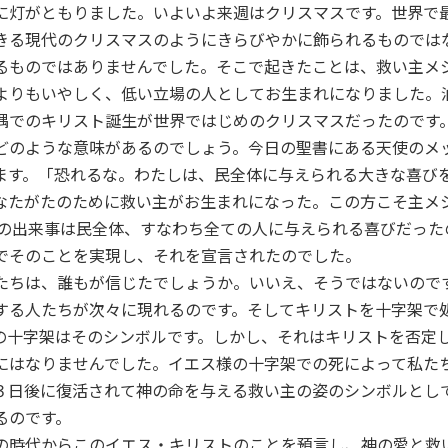
灯がともりました。いよいよ来週はクリスマスです。世界で
きる現代のクリスマスのようにきらびやかに飾られるものでは
るものではありませんでした。そこで起きたことは、救い主メ
よりもいやしく、低い立場の人としてお生まれになりました。
隅でのキリスト誕生が世界ではじめのクリスマスだったのです
のような意味があるのでしょう。今日の聖書にある天使のメ
ます。「恐れるな。わたしは、民全体に与えられる大きな喜びを
なたがたのために救い主がお生まれになった。この方こそ主メ
この出来事は民全体、すなわち全ての人に与えられる喜びだった
でそのことを実現し、それを宣言されたのでした。
ちは、誰もが信じたでしょうか。いいえ、そうではないので
する人たちが次々に現れるのです。そしてキリストを十字架で
の十字架はそのシンボルです。しかし、それはキリストを否定
にはなりませんでした。イエス様の十字架での死によって私た
３日後に復活されて神の命を与える救い主の姿のシンボルとし
るのです。
時代からこのイエス・キリストのことを預言し、神の愛と救