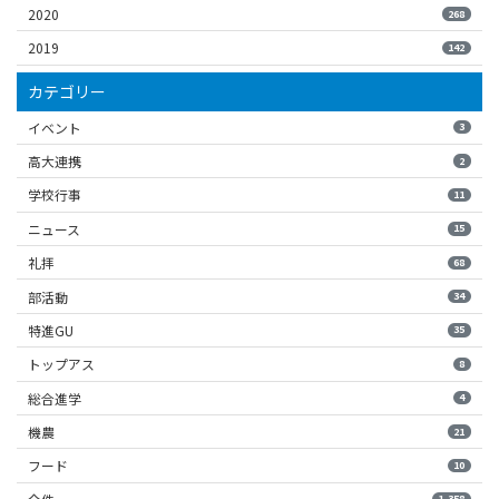
2020
268
2019
142
カテゴリー
イベント
3
高大連携
2
学校行事
11
ニュース
15
礼拝
68
部活動
34
特進GU
35
トップアス
8
総合進学
4
機農
21
フード
10
1,358