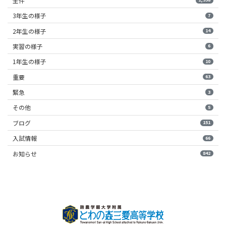
全件
3年生の様子
7
2年生の様子
14
実習の様子
6
1年生の様子
10
重要
63
緊急
3
その他
5
ブログ
151
入試情報
66
お知らせ
842