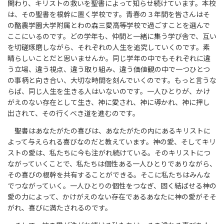
関わり、キリストの救いを聖書によって知らせ続けています。本校
は、その聖書を根幹に置く学校です。青春の３年間を皆さんはそ
の酪農学園大学附属とわの森三愛高等学校で過ごすことを選んで
ここにいるのです。どの学年も、仲間と一緒に集う学び舎で、互い
を切磋琢磨しながら、それぞれの人生を追究していくのです。素
晴らしいことだと思いませんか。同じ学年の中でもそれぞれに違
う立場、違う視点、違う取り組み、違う価値観の中で一つひとつ
の事柄と向き合い、大切な時間を刻んでいくのです。もっと言うな
らば、同じ人生を生きる人はいないのです。一人ひとりが、かけ
がえのない存在として生き、神に愛され、神に導かれ、神に押し
出されて、その行くべき道を進むのです。
聖書はあなたがたの喜びは、あなたがたの内にあるキリストに
よって与えられる喜びなのだと教えています。神の愛、そしてキリ
ストの愛は、私たちに今も注がれ続けている。そのキリストにつ
ながっていくことで、私たちは個性ある一人ひとりでありながら、
その喜びの根幹を共有することができる。そこに私たちはみんな
でつながっていく。一人ひとりの個性をつなぎ、固く結ばせる神の
愛の力によって、かけがえのない存在であるあなたに神の愛がそそ
がれ、喜びに満たされるのです。