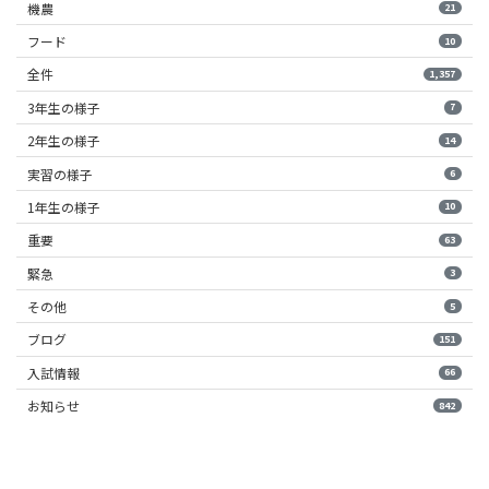
機農
21
フード
10
全件
1,357
3年生の様子
7
2年生の様子
14
実習の様子
6
1年生の様子
10
重要
63
緊急
3
その他
5
ブログ
151
入試情報
66
お知らせ
842