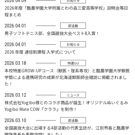
2026.04.09
お知らせ
2026年度「酪農学園大学附属とわの森三愛高等学校」説明会等日
程まとめ
2026.04.01
部活動
男子ソフトテニス部、全国選抜大会ベスト8入賞！
2026.04.01
お知らせ
2026 年度 通信制課程 入学式について
2026.03.18
特進GU
本校特進GROW-UPコース（獣医・理系専攻）と酪農学園大学獣医
学類による連携研究の成果が北海道獣医師会雑誌に掲載されまし
た！
2026.03.12
ニュース
株式会社Yogibo様とのコラボ商品が誕生！オリジナルぬいぐるみ
Yogibo Mate COW『クララ』を制作！
2026.03.10
部活動
全国選抜大会に出場する4部活動の代表生徒が、江別市長と酪農学
園理事長を表敬訪問しました！