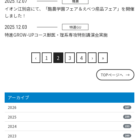
2025.12.07
機農
イオン江別店にて、「酪農学園フェア＆えべつ産品フェア」を開催
しました！
2025.12.03
特進GU
特進GROW-UPコース獣医・理系専攻特別講演会実施
‹
1
2
3
4
›
»
TOPページへ
アーカイブ
2026
107
2025
155
2024
153
2023
160