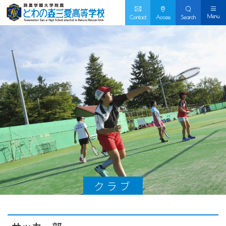
Menu
Contact
Access
Search
クラブ