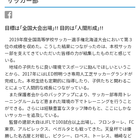
サッカー部
目標は｢全国大会出場｣!! 目的は｢人間形成｣!!
2019年度全国高等学校サッカー選手権北海道大会において第３
位の成績を収めた。こうした結果につながったのは、本校サッカ
ー部を支えてきていただいた皆様の力が結集したものだと感じて
いる。
地域の子供たちに良い環境でスポーツに励んでほしいというこ
とから、2017年にはLED照明つき専用人工芝サッカーグランドが
完成した。本校生徒も定期的に指導したり、子供たちと関わるこ
とによって人間的な成長につながっている。
また保護者会からのバックアップにより、サッカー部専用トレ
ーニングルームなど恵まれた環境の下でトレーニングを行うこと
ができる。さらには経験豊富なスタッフ陣のもと、ここにしかな
いサッカーを追及している。
監督の建部大自はJFLで100試合以上出場し、フロンターレ、FC
東京、アルビレックス、ベガルタとも戦ってきた。天皇杯では優
勝した名古屋と対戦し、ピクシー、ロペス、トーレス、楢崎など