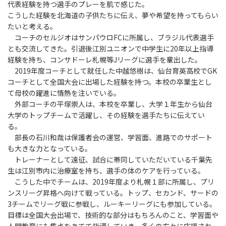
代表経験を持つ選手のプレーを肌で感じた。
こうした経験を北海道の子供たちに伝え、夢や希望を持ってもらい
たいと考える。
コーチのセルジオはサンパウロFCに所属し、ブラジル代表選手
とも交流してきた。引退後江別ユニオンで中学生に20年以上指導
経験を持ち、コンサドーレ札幌等Jリーグに選手を輩出した。
2019年度コーチとして就任した中越悠樹は、仙台育英高校でGK
コーチとして全国大会に出場した経験を持つ。本校の卒業生とし
て母校の躍進に情熱を注いでいる。
外部コーチの平塚崇人は、本校を卒業し、大学１年生から仙台
大学のトップチームで活躍し、その経験を選手たちに伝えてい
る。
部長の石川和哉は保護者会の運営、学習面、進路でのサポート
も大きな力となっている。
トレーナーとして遠征、試合に帯同していただいている千葉先
生は江別市内に治療室を持ち、選手の体のケアを行っている。
こうした中でチームは、2019年度より札幌１部に所属し、プリ
ンスリーグ昇格へ向けて戦っている。トップ、セカンド、サードの
3チームでリーグ戦に参戦し、ルーキーリーグにも参加している。
目標は全国大会出場で、技術的な部分はもちろんのこと、学習面や
人間教育にも焦点をあてて指導していき、多くの方々に応援され