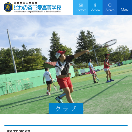
Menu
Contact
Access
Search
クラブ