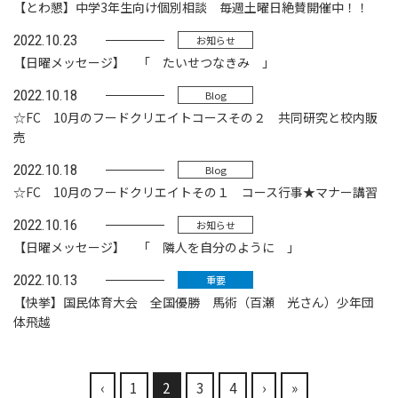
【とわ懇】中学3年生向け個別相談 毎週土曜日絶賛開催中！！
2022.10.23
お知らせ
【日曜メッセージ】 「 たいせつなきみ 」
2022.10.18
Blog
☆FC 10月のフードクリエイトコースその２ 共同研究と校内販
売
2022.10.18
Blog
☆FC 10月のフードクリエイトその１ コース行事★マナー講習
2022.10.16
お知らせ
【日曜メッセージ】 「 隣人を自分のように 」
2022.10.13
重要
【快挙】国民体育大会 全国優勝 馬術（百瀬 光さん）少年団
体飛越
‹
1
2
3
4
›
»