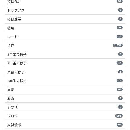
特進GU
35
トップアス
8
総合進学
4
機農
21
フード
10
全件
1,358
3年生の様子
7
2年生の様子
14
実習の様子
6
1年生の様子
10
重要
63
緊急
3
その他
5
ブログ
151
入試情報
66